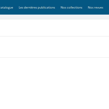
catalogue
Les dernières publications
Nos collections
Nos revues