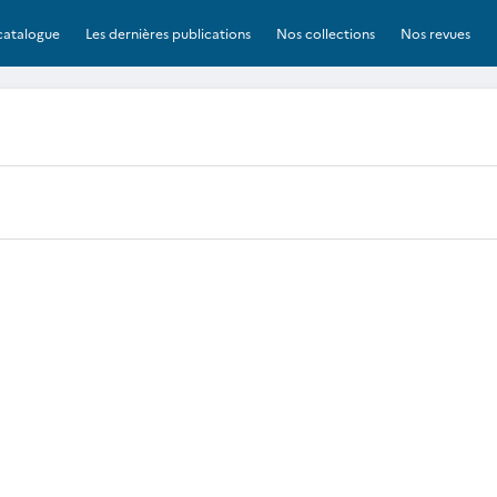
catalogue
Les dernières publications
Nos collections
Nos revues