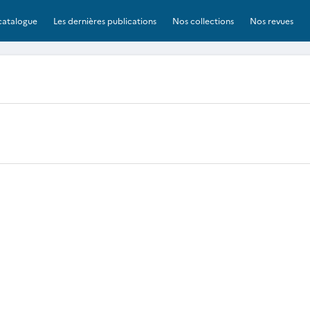
catalogue
Les dernières publications
Nos collections
Nos revues