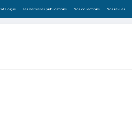
catalogue
Les dernières publications
Nos collections
Nos revues