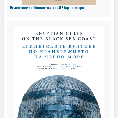
Египетските божества край Черно море