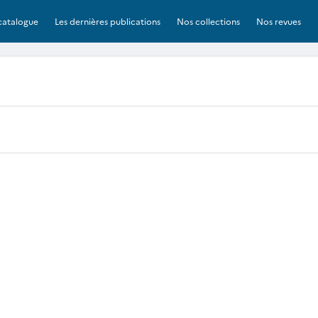
catalogue
Les dernières publications
Nos collections
Nos revues