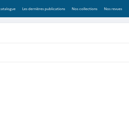
catalogue
Les dernières publications
Nos collections
Nos revues