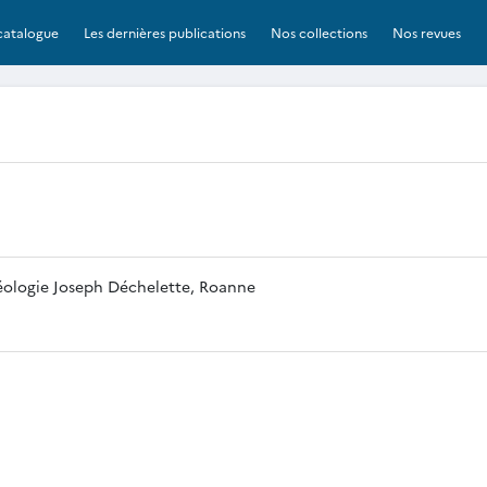
catalogue
Les dernières publications
Nos collections
Nos revues
éologie Joseph Déchelette, Roanne