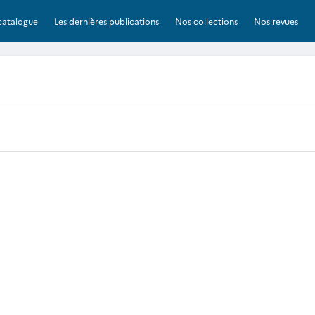
catalogue
Les dernières publications
Nos collections
Nos revues