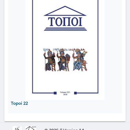
Topoi 22
|
© 2026 // Version 1.4
|