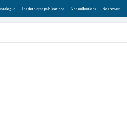
catalogue
Les dernières publications
Nos collections
Nos revues