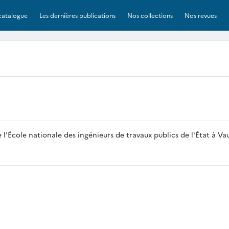
catalogue
Les dernières publications
Nos collections
Nos revues
 l'École nationale des ingénieurs de travaux publics de l'État à Vau