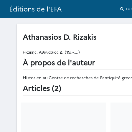
Éditions de l'EFA
Le 
Athanasios D. Rizakis
Ριζάκης, Αθανάσιος Δ. (19..-....)
À propos de l'auteur
Historien au Centre de recherches de l'antiquité grec
Articles (2)