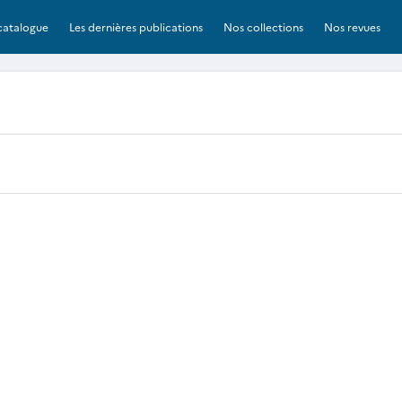
catalogue
Les dernières publications
Nos collections
Nos revues