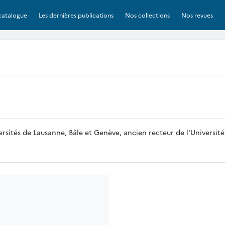
catalogue
Les dernières publications
Nos collections
Nos revues
iversités de Lausanne, Bâle et Genève, ancien recteur de l'Universi