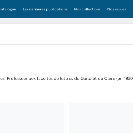
catalogue
Les dernières publications
Nos collections
Nos revues
. Professeur aux facultés de lettres de Gand et du Caire (en 1930