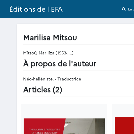
Éditions de l'EFA
Le 
Marilisa Mitsou
Mītsoú, Marilíza (1953-....)
À propos de l'auteur
Néo-helléniste. - Traductrice
Articles (2)