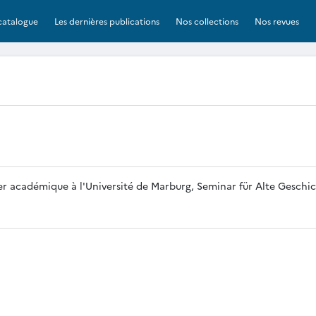
catalogue
Les dernières publications
Nos collections
Nos revues
ller académique à l'Université de Marburg, Seminar für Alte Geschi