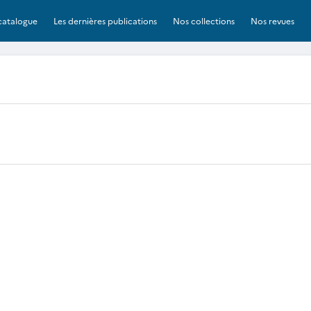
catalogue
Les dernières publications
Nos collections
Nos revues