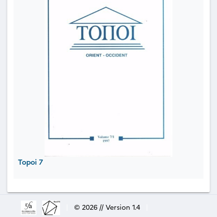
Topoi 7
|
© 2026 // Version 1.4
|