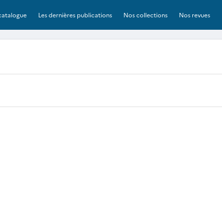
catalogue
Les dernières publications
Nos collections
Nos revues