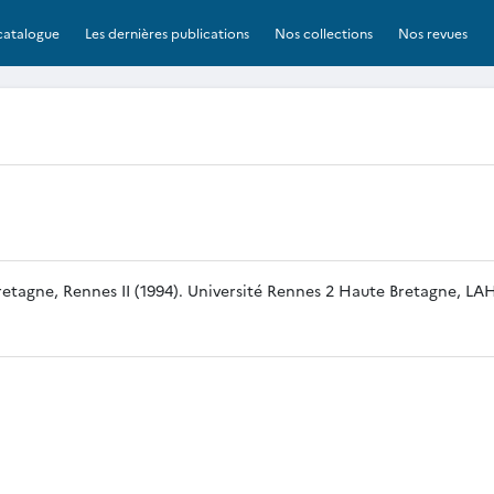
catalogue
Les dernières publications
Nos collections
Nos revues
-Bretagne, Rennes II (1994). Université Rennes 2 Haute Bretagne, 