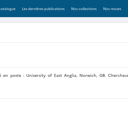
catalogue
Les dernières publications
Nos collections
Nos revues
é en poste : University of East Anglia, Norwich, GB. Cherche