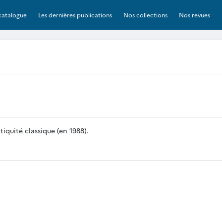
catalogue
Les dernières publications
Nos collections
Nos revues
tiquité classique (en 1988).