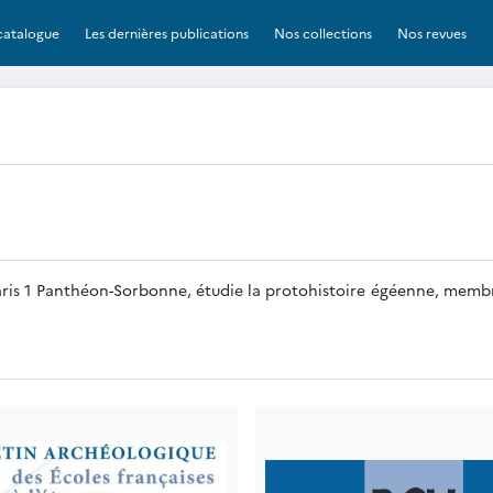
catalogue
Les dernières publications
Nos collections
Nos revues
Paris 1 Panthéon-Sorbonne, étudie la protohistoire égéenne, mem