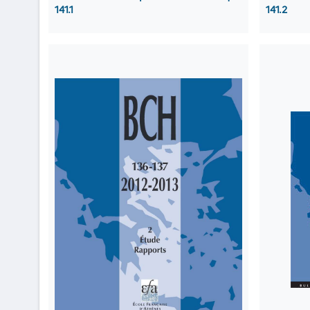
141.1
141.2