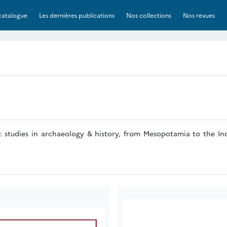
catalogue
Les dernières publications
Nos collections
Nos revues
: studies in archaeology & history, from Mesopotamia to the In