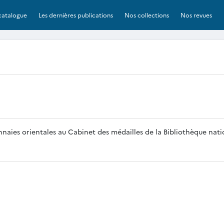
catalogue
Les dernières publications
Nos collections
Nos revues
naies orientales au Cabinet des médailles de la Bibliothèque nati