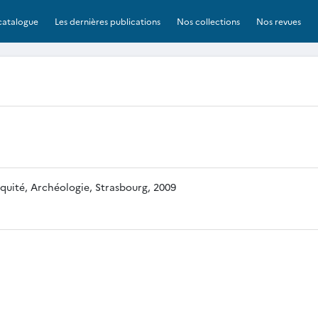
catalogue
Les dernières publications
Nos collections
Nos revues
iquité, Archéologie, Strasbourg, 2009