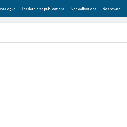
catalogue
Les dernières publications
Nos collections
Nos revues