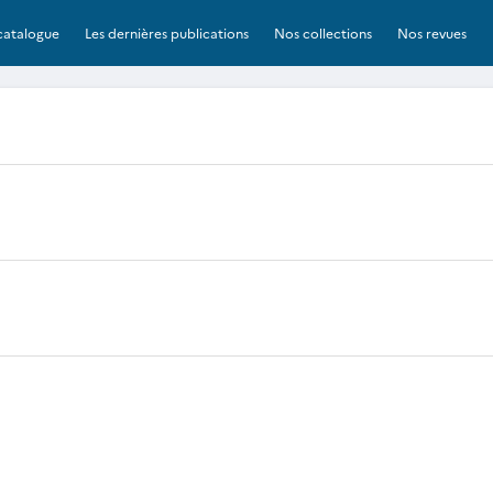
catalogue
Les dernières publications
Nos collections
Nos revues