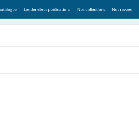
catalogue
Les dernières publications
Nos collections
Nos revues