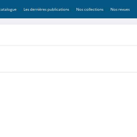
catalogue
Les dernières publications
Nos collections
Nos revues