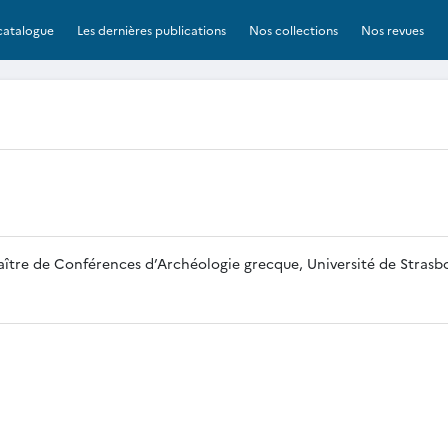
catalogue
Les dernières publications
Nos collections
Nos revues
Maître de Conférences d’Archéologie grecque, Université de Strasb