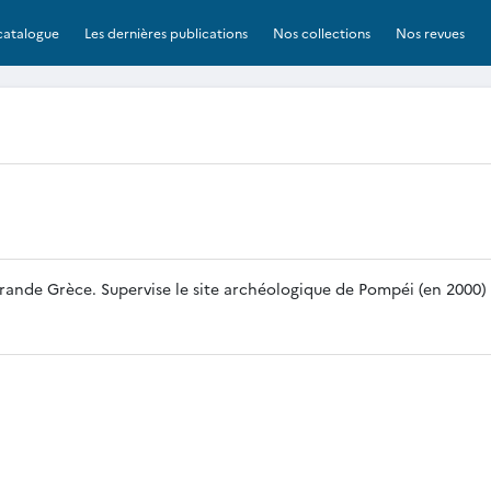
catalogue
Les dernières publications
Nos collections
Nos revues
 Grande Grèce. Supervise le site archéologique de Pompéi (en 2000)