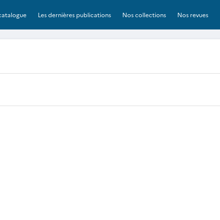
catalogue
Les dernières publications
Nos collections
Nos revues