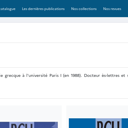
catalogue
Les dernières publications
Nos collections
Nos revues
e grecque à l'université Paris I (en 1988). Docteur ès-lettres e