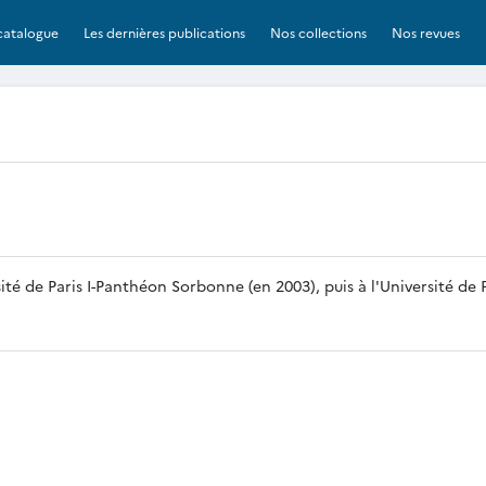
catalogue
Les dernières publications
Nos collections
Nos revues
té de Paris I-Panthéon Sorbonne (en 2003), puis à l'Université de Pa