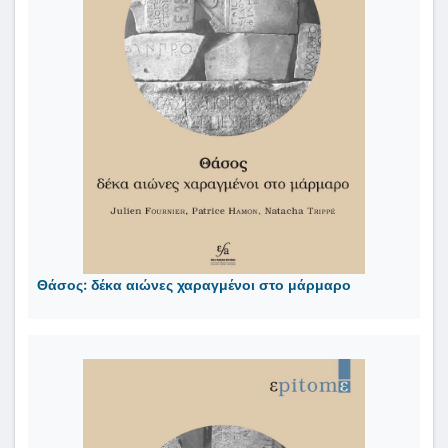
Θάσος: δέκα αιώνες χαραγμένοι στο μάρμαρο