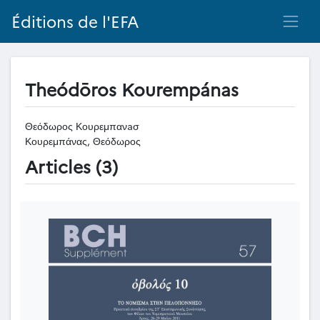
Éditions de l'EFA
Theódōros Kourempánas
Θεόδωρος Κουρεμπανaσ
Κουρεμπάνας, Θεόδωρος
Articles (3)