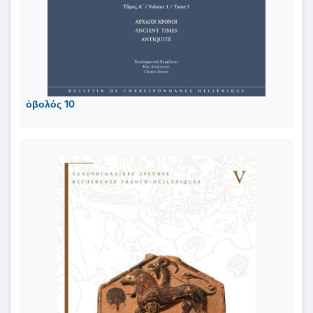
ὀβολός 10