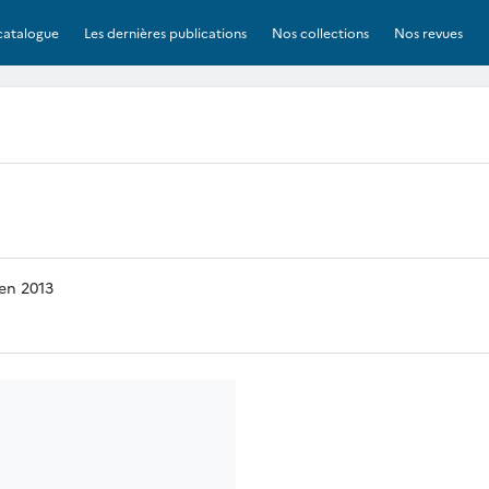
catalogue
Les dernières publications
Nos collections
Nos revues
 en 2013