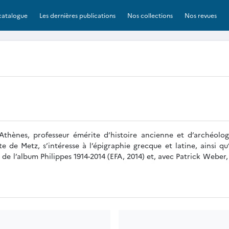
catalogue
Les dernières publications
Nos collections
Nos revues
thènes, professeur émérite d’histoire ancienne et d’archéolog
te de Metz, s’intéresse à l’épigraphie grecque et latine, ainsi qu’
ur de l’album Philippes 1914-2014 (EFA, 2014) et, avec Patrick Webe