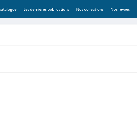
catalogue
Les dernières publications
Nos collections
Nos revues