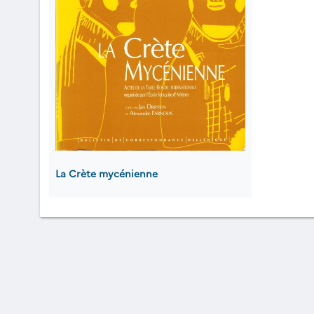
La Crète mycénienne