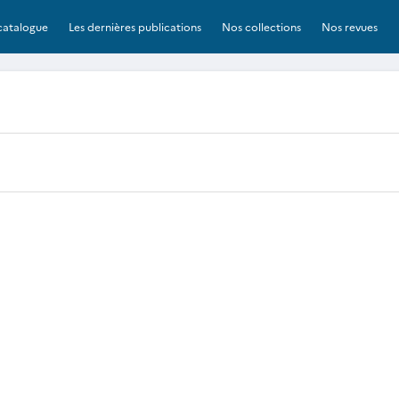
catalogue
Les dernières publications
Nos collections
Nos revues