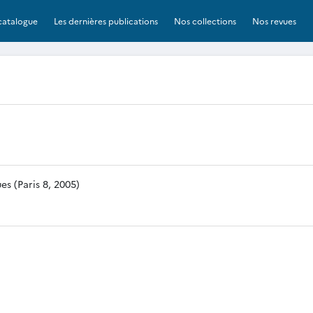
catalogue
Les dernières publications
Nos collections
Nos revues
s (Paris 8, 2005)