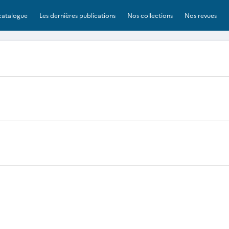
catalogue
Les dernières publications
Nos collections
Nos revues