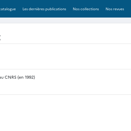
catalogue
Les dernières publications
Nos collections
Nos revues
g
 au CNRS (en 1992)