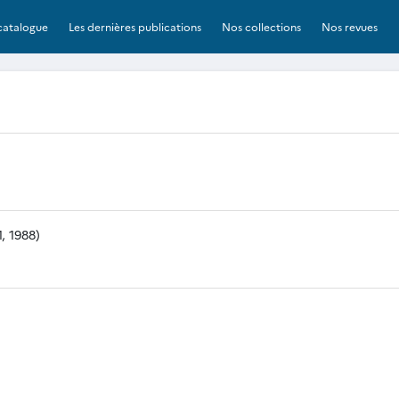
catalogue
Les dernières publications
Nos collections
Nos revues
, 1988)