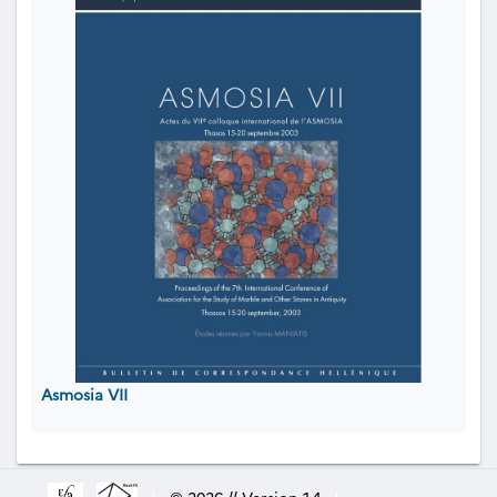
Asmosia VII
|
© 2026 // Version 1.4
|