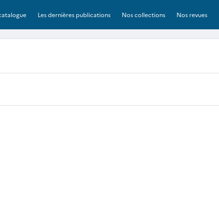
catalogue
Les dernières publications
Nos collections
Nos revues